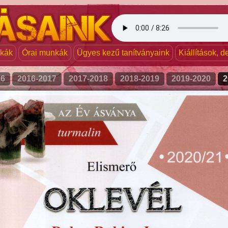
nkák
Órai munkák
Ügyes kezű tanítványaink
Kiállítások, 
16
2016-2017
2017-2018
2018-2019
2019-2020
2