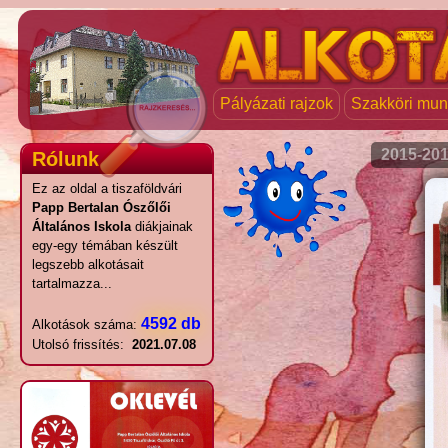
Pályázati rajzok
Szakköri mu
2015-20
Rólunk
Ez az oldal a tiszaföldvári
Papp Bertalan Ószőlői
Általános Iskola
diákjainak
egy-egy témában készült
legszebb alkotásait
tartalmazza...
4592 db
Alkotások száma:
Utolsó frissítés:
2021.07.08