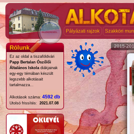
Pályázati rajzok
Szakköri mu
2015-20
Rólunk
Ez az oldal a tiszaföldvári
Papp Bertalan Ószőlői
Általános Iskola
diákjainak
egy-egy témában készült
legszebb alkotásait
tartalmazza...
4592 db
Alkotások száma:
Utolsó frissítés:
2021.07.08