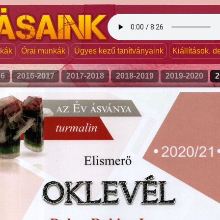
nkák
Órai munkák
Ügyes kezű tanítványaink
Kiállítások, 
16
2016-2017
2017-2018
2018-2019
2019-2020
2