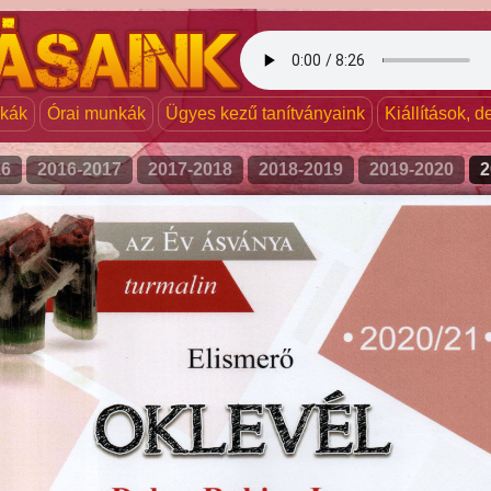
nkák
Órai munkák
Ügyes kezű tanítványaink
Kiállítások, 
16
2016-2017
2017-2018
2018-2019
2019-2020
2