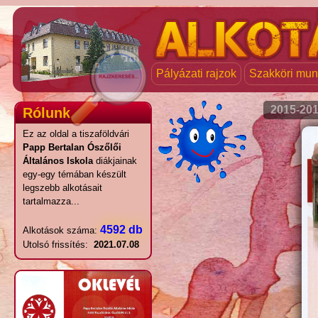
Pályázati rajzok
Szakköri mu
2015-20
Rólunk
Ez az oldal a tiszaföldvári
Papp Bertalan Ószőlői
Általános Iskola
diákjainak
egy-egy témában készült
legszebb alkotásait
tartalmazza...
4592 db
Alkotások száma:
Utolsó frissítés:
2021.07.08