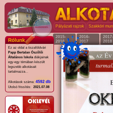
Pályázati rajzok
Szakköri mu
2015-
2016-
2017
Rólunk
2016
2017
2018
Ez az oldal a tiszaföldvári
Papp Bertalan Ószőlői
Általános Iskola
diákjainak
egy-egy témában készült
legszebb alkotásait
tartalmazza...
4592 db
Alkotások száma:
Utolsó frissítés:
2021.07.08