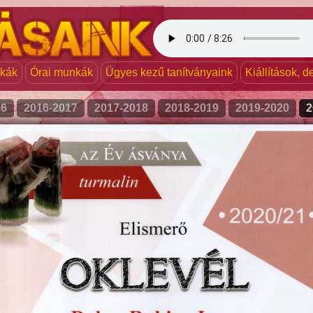
nkák
Órai munkák
Ügyes kezű tanítványaink
Kiállítások, 
16
2016-2017
2017-2018
2018-2019
2019-2020
2