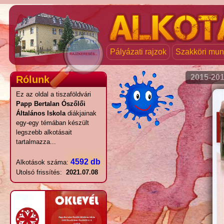
Pályázati rajzok
Szakköri mu
2015-20
Rólunk
Ez az oldal a tiszaföldvári
Papp Bertalan Ószőlői
Általános Iskola
diákjainak
egy-egy témában készült
legszebb alkotásait
tartalmazza...
4592 db
Alkotások száma:
Utolsó frissítés:
2021.07.08