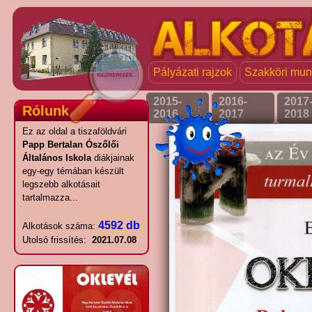
Pályázati rajzok
Szakköri mu
2015-
2016-
2017
Rólunk
2016
2017
2018
Ez az oldal a tiszaföldvári
Papp Bertalan Ószőlői
Általános Iskola
diákjainak
egy-egy témában készült
legszebb alkotásait
tartalmazza...
4592 db
Alkotások száma:
Utolsó frissítés:
2021.07.08