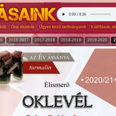
nkák
Órai munkák
Ügyes kezű tanítványaink
Kiállítások, 
16
2016-2017
2017-2018
2018-2019
2019-2020
2