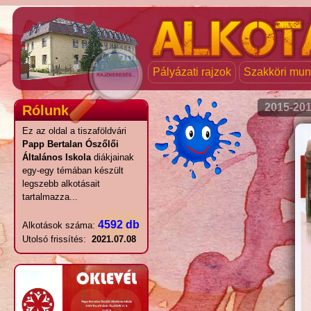
Pályázati rajzok
Szakköri mu
2015-20
Rólunk
Ez az oldal a tiszaföldvári
Papp Bertalan Ószőlői
Általános Iskola
diákjainak
egy-egy témában készült
legszebb alkotásait
tartalmazza...
4592 db
Alkotások száma:
Utolsó frissítés:
2021.07.08