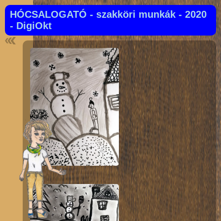
HÓCSALOGATÓ - szakköri munkák - 2020
- DigiOkt