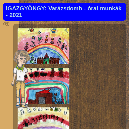
IGAZGYÖNGY: Varázsdomb - órai munkák
- 2021