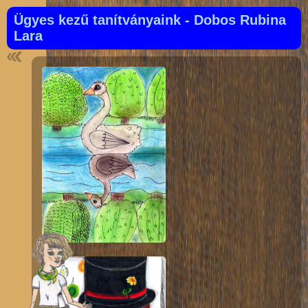
Ügyes kezű tanítványaink - Dobos Rubina
Lara